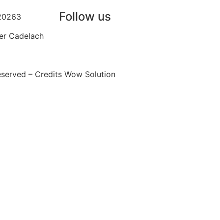
 523010
Follow us
20263
er Cadelach
.524135
eserved – Credits Wow Solution