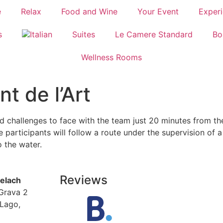
e
Relax
Food and Wine
Your Event
Exper
s
Suites
Le Camere Standard
Bo
Wellness Rooms
t de l’Art
 challenges to face with the team just 20 minutes from the
 participants will follow a route under the supervision of a
 the water.
Reviews
delach
Grava 2
Lago,