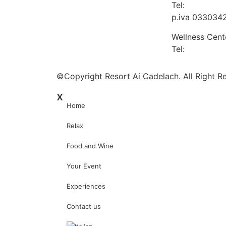
Tel:
+39 0438
p.iva 033034
Wellness Cent
Tel:
+39 0438
©Copyright Resort Ai Cadelach. All Right R
x
Home
Relax
Food and Wine
Your Event
Experiences
Contact us