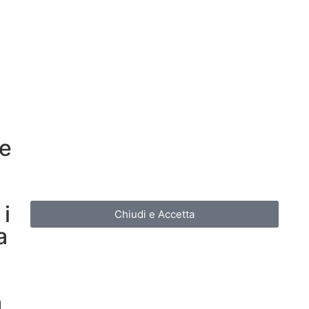
re
i
Chiudi e Accetta
a
a