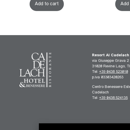
Add to cart
Add 
Resort Ai Cadelach
via Giuseppe Grava 2
31020 Revine Lago, Tr
Tel:
+39 0438 523010
p.iva 03303420263
Centro Benessere Este
Cadelach
Tel:
+39 0438.524135