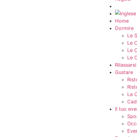
Home
Dormire
Le S
Le 
Le 
Le 
Rilassarsi
Gustare
Ris
Rist
La 
Cad
Il tuo ev
Spo
Occa
Eve