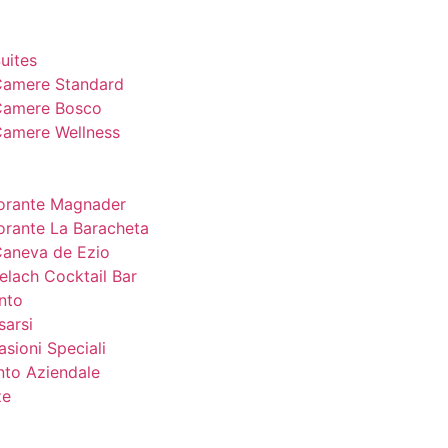
uites
Camere Standard
Camere Bosco
Camere Wellness
torante Magnader
orante La Baracheta
Caneva de Ezio
elach Cocktail Bar
ento
sarsi
sioni Speciali
nto Aziendale
ze