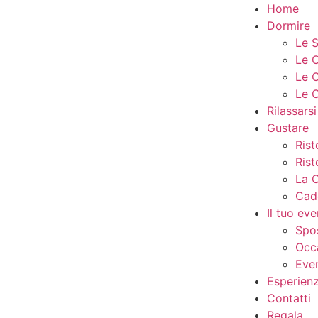
Home
Dormire
Le S
Le 
Le 
Le 
Rilassarsi
Gustare
Ris
Rist
La 
Cad
Il tuo ev
Spo
Occa
Eve
Esperien
Contatti
Regala