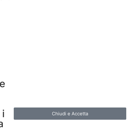
re
i
Chiudi e Accetta
a