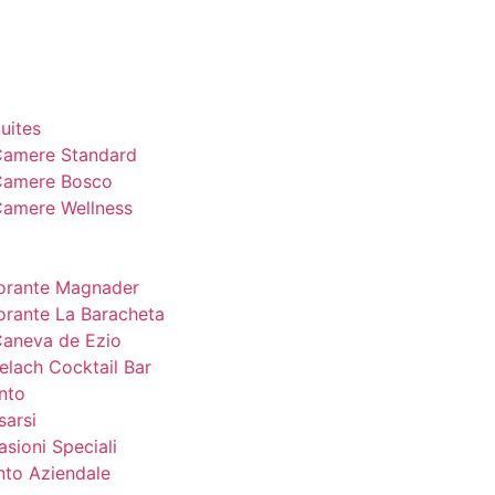
uites
Camere Standard
Camere Bosco
Camere Wellness
torante Magnader
orante La Baracheta
Caneva de Ezio
elach Cocktail Bar
ento
sarsi
sioni Speciali
nto Aziendale