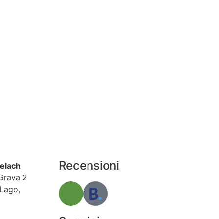
Recensioni
delach
Grava 2
Lago,
 523010