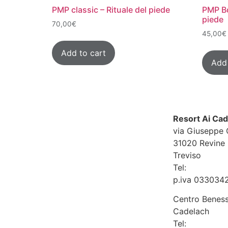
PMP classic – Rituale del piede
PMP Bd
piede
70,00
€
45,00
€
Add to cart
Add 
Resort Ai Ca
via Giuseppe 
31020 Revine 
Treviso
Tel:
+39 0438
p.iva 033034
Centro Beness
Cadelach
Tel:
+39 0438