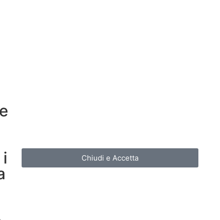
re
i
Chiudi e Accetta
a