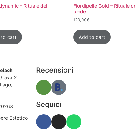
ynamic – Rituale del
Fiordipelle Gold – Rituale d
piede
120,00
€
to cart
Add to cart
Recensioni
delach
Grava 2
Lago,
 523010
Seguici
20263
ere Estetico
.524135