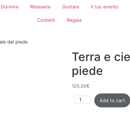
Dormire
Rilassarsi
Gustare
Il tuo evento
Contatti
Regala
uale del piede
Terra e cie
piede
120,00
€
Add to cart