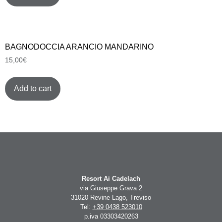
BAGNODOCCIA ARANCIO MANDARINO
15,00
€
Add to cart
Resort Ai Cadelach
via Giuseppe Grava 2
31020 Revine Lago, Treviso
Tel:
+39 0438 523010
p.iva 03303420263