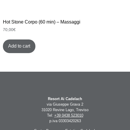
Hot Stone Corpo (60 min) – Massaggi
70,00
€
Add to cart
Resort Ai Cadelach
via Giuseppe Grava 2
31020 Revine Lago, Treviso
Tel:
+39 0438 523010
p.iva 03303420263