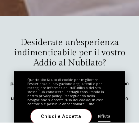
Desiderate un’esperienza
indimenticabile per il vostro
Addio al Nubilato?
Noi del Resort Ai Cadelach abbiamo pensato ad un
Questo sito fa uso di cookie per migliorare
l’esperienza di navigazione degli utenti e per
pacchetto esclusivo: Addio al Nubilato “Casera Nonno
raccogliere informazioni sull’utilizzo del sito
Gigi”, che comprende un
delizioso pranzo in
stesso.Può conoscere i dettagli consultando la
nostra
privacy policy
. Proseguendo nella
un’incantevole baita con vista sulle Dolomiti
. Se lo
navigazione si accetta l’uso dei cookie; in caso
contrario è possibile abbandonare il sito.
desiderate potete aggiungere altri servizi come:
pernottamento direttamente nel cottage con le
Chiudi e Accetta
Rifiuta
amiche o ritorno nel tardo pomeriggio nella nostra
struttura, dove potrete approfittare dell’accogliente e
rilassante Leda SPA.