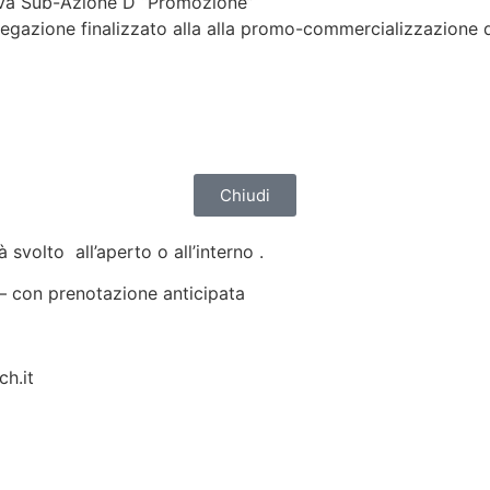
tiva Sub-Azione D “Promozione”
azione finalizzato alla alla promo-commercializzazione di pr
Chiudi
 svolto all’aperto o all’interno .
 – con prenotazione anticipata
ch.it