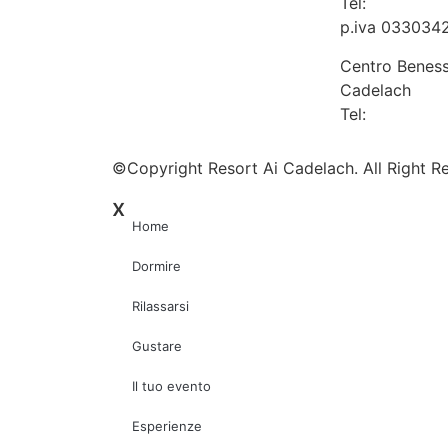
Tel:
+39 0438
p.iva 033034
Centro Beness
Cadelach
Tel:
+39 0438
©Copyright Resort Ai Cadelach. All Right R
x
Home
Dormire
Rilassarsi
Gustare
Il tuo evento
Esperienze