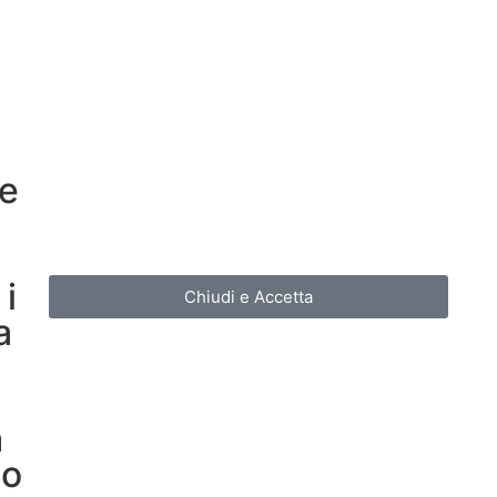
re
i
Chiudi e Accetta
a
a
so