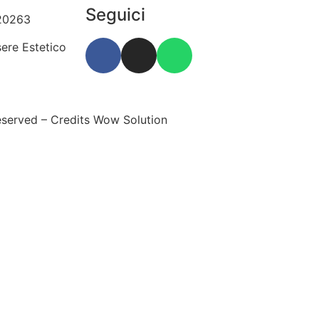
 523010
Seguici
20263
ere Estetico
.524135
eserved – Credits Wow Solution